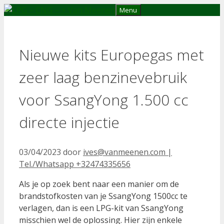
Ga
Menu
naar
de
inhoud
Nieuwe kits Europegas met
zeer laag benzinevebruik
voor SsangYong 1.500 cc
directe injectie
03/04/2023
door
ives@vanmeenen.com |
Tel./Whatsapp +32474335656
Als je op zoek bent naar een manier om de
brandstofkosten van je SsangYong 1500cc te
verlagen, dan is een LPG-kit van SsangYong
misschien wel de oplossing. Hier zijn enkele