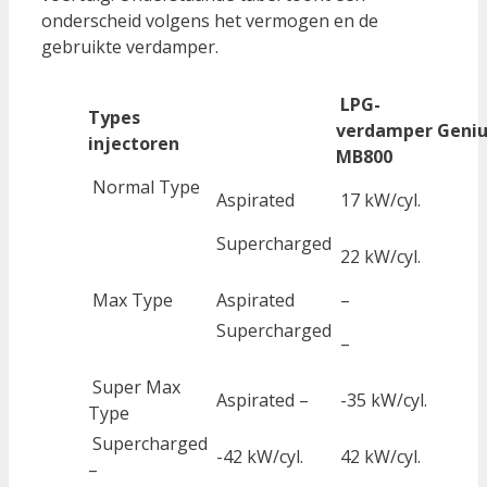
onderscheid volgens het vermogen en de
gebruikte verdamper.
LPG-
Types
verdamper Geniu
injectoren
MB800
Normal Type
Aspirated
17 kW/cyl.
Supercharged
22 kW/cyl.
Max Type
Aspirated
–
Supercharged
–
Super Max
Aspirated –
-35 kW/cyl.
Type
Supercharged
-42 kW/cyl.
42 kW/cyl.
–