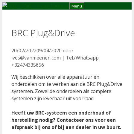
Ga
Menu
naar
de
inhoud
BRC Plug&Drive
20/02/2022
09/04/2020
door
ives@vanmeenen.com | Tel./Whatsapp
+32474335656
Wij beschikken over alle apparatuur en
onderdelen om te werken aan de BRC Plug&Drive
systemen. Zowel de onderdelen als complete
systemen zijn leverbaar uit voorraad.
Heeft uw BRC-systeem een onderhoud of
herstelling nodig? Contacteer ons voor een
afspraak bij ons of bij een dealer in uw buurt.